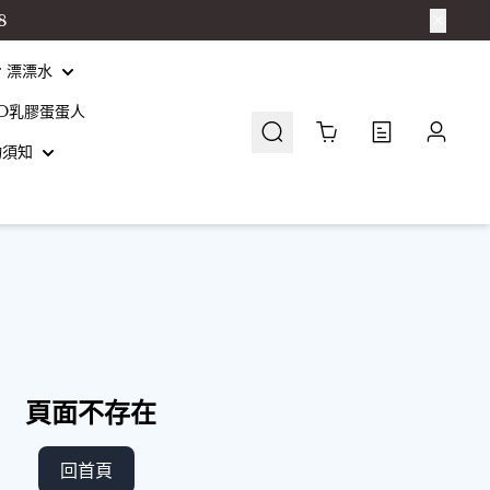
8
er 漂漂水
O乳膠蛋蛋人
Cart
0
物須知
頁面不存在
回首頁