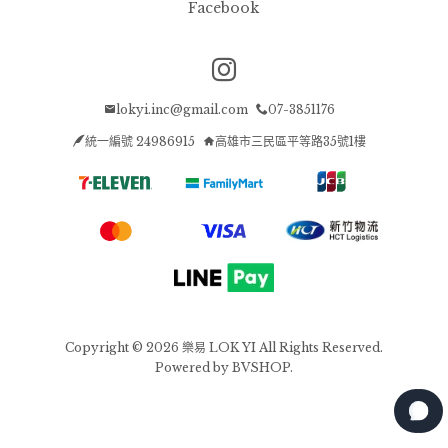
Facebook
Instagram page
lokyi.inc@gmail.com
07-3851176
統一編號 24986915
高雄市三民區平等路35號1樓
Copyright © 2026 樂易 LOK YI All Rights Reserved.
Powered by
BVSHOP
.