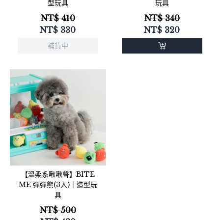
型玩具
玩具
NT$ 410
NT$ 340
NT$
330
NT$
320
補貨中
【溫柔系啾啾聲】BITE
ME 彈彈熊(3入)｜造型玩
具
NT$ 500