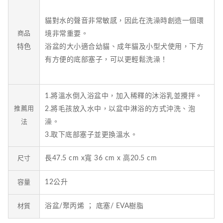
貓對水的聲音非常敏感，因此在洗澡時創造一個環
商品
境非常重要。
特色
浴盆的大小適合幼貓、成年貓及小型犬使用，下方
有方便的底部塞子，可以更輕鬆洗澡！
1.將溫水倒入浴盆中，加入稀釋的沐浴乳並攪拌。
推薦用
2.將毛孩放入水中，以盆中淋浴的方式沖洗、泡
澡。
法
3.取下底部塞子並更換溫水。
長47.5 cm x寬 36 cm x 高20.5 cm
尺寸
12公升
容量
浴盆/聚丙烯 ； 底塞/ EVA樹脂
材質