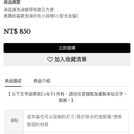
商品摘要
澡盆讓洗澡變得有趣又方便
推薦給喜歡泡澡的毛小孩唷(小型犬及貓)
NT$
850
立即選購
加入收藏清單
商品描述
商品介紹
【 以下文字由樂易Lok Yi 所有，請勿任意擷取及複製本站文字，
謝謝。】
成年貓也可以容納的尺寸/易於排水的底部塞/使用
優點
堅固的材質