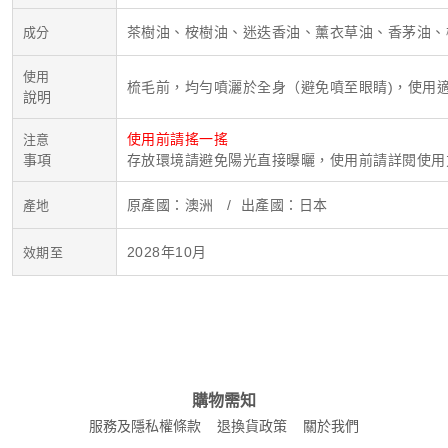
茶樹油、桉樹油、迷迭香油、薰衣草油、香茅油、
成分
使用
梳毛前，均勻噴灑於全身（避免噴至眼睛)，使用
說明
使用前請搖一搖
注意
事項
存放環境請避免陽光直接曝曬，使用前請詳閱使用
原產國：澳洲 / 出產國：日本
產地
2028年10月
效期至
購物需知
服務及隱私權條款
退換貨政策
關於我們