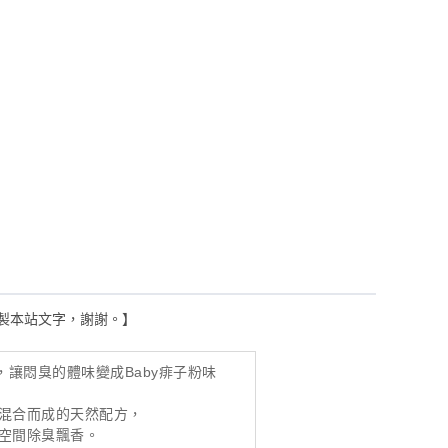
及複製本站文字，謝謝。】
，讓悶臭的體味變成Baby痱子粉味
混合而成的天然配方，
空間除臭飄香。