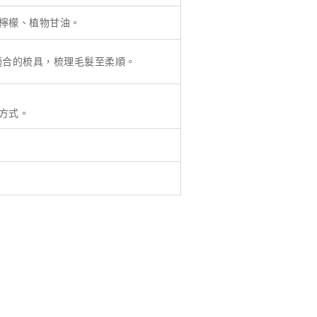
檸檬、植物甘油。
適合的梳具，梳理毛髮至柔順。
方式。