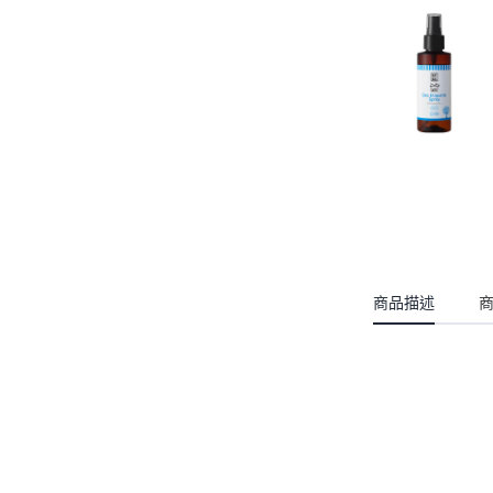
-
貓薄荷玩具
BITE ME 用品
耐咬皮革系列
-
外出用品
生肖年度限定
-
家用用品
萬聖 / 聖誕 限定商品
商品描述