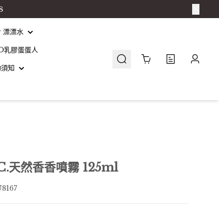
8
er 漂漂水
O乳膠蛋蛋人
Cart
0
物須知
D.C.天然香香噴霧 125ml
8167