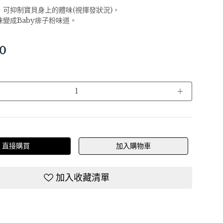
，可抑制寶貝身上的體味(視揮發狀況)，
變成Baby痱子粉味道。
0
＋
直接購買
加入購物車
加入收藏清單