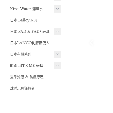
絨毛玩具系列
A.P.D.C.MINI隨身組
Kirei Water 漂漂水
A.P.D.C. for DOG
漂漂水系列
日本 Bailey 玩具
-
洗劑 / 潤絲
耳朵清潔
日本 FAD & FAD+ 玩具
-
乾洗澡 / 幕斯泡泡
眼周清潔
犬用玩具
日本LANCO乳膠蛋蛋人
-
居家日常必備
-
犬用牛津布玩具
-
外出夏天必備
日本有機系列
-
啃咬繩結玩具
A.D.P.C. for CAT
made of Organics 有機系
韓國 BITE ME 玩具
-
大型犬玩具特輯
列牙刷&牙膏&有機棉布
-
貓乾洗澡 / 幕斯泡泡
BITE ME 玩具
(不需碰水)
夏季涼感 & 防蟲專區
-
防彈耐咬玩具
Organics Dog 有機護理系
-
藏食玩具
列
-
貓洗劑 / 潤絲 (需碰水)
-
燈芯絨柔軟布料玩具
球球玩具狂熱者
-
造型玩具
Chew FOR Trees 咬咬木
-
梳廢毛系列
貓咪玩具
-
乳膠玩具
DOG AROMA 芳香精油
-
逗貓棒玩具
A.P.D.C.用品系列
-
溫柔系列(小小聲玩具)