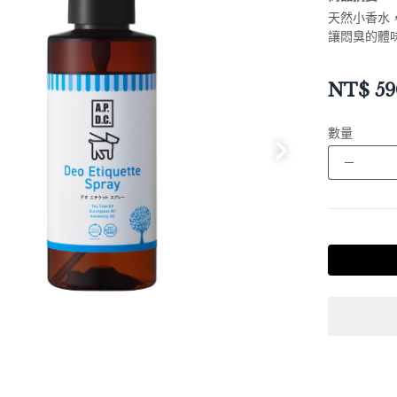
天然小香水
讓悶臭的體味
NT$
59
數量
－